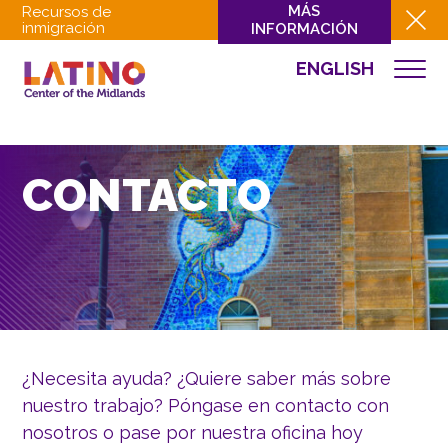
MÁS
Recursos de
inmigración
INFORMACIÓN
ENGLISH
QUIÉNES SOMOS
QUÉ HACEMOS
CULTURA
CONTACTO
INVOLUCRARSE
EVENTOS
NOTICIAS
RECURSOS
CONTACTO
¿Necesita ayuda? ¿Quiere saber más sobre
DONAR
nuestro trabajo? Póngase en contacto con
nosotros o pase por nuestra oficina hoy