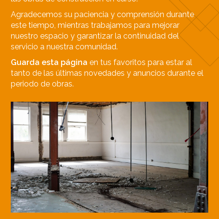
Agradecemos su paciencia y comprensión durante
este tiempo, mientras trabajamos para mejorar
nuestro espacio y garantizar la continuidad del
servicio a nuestra comunidad.
Guarda esta página
en tus favoritos para estar al
tanto de las últimas novedades y anuncios durante el
periodo de obras.