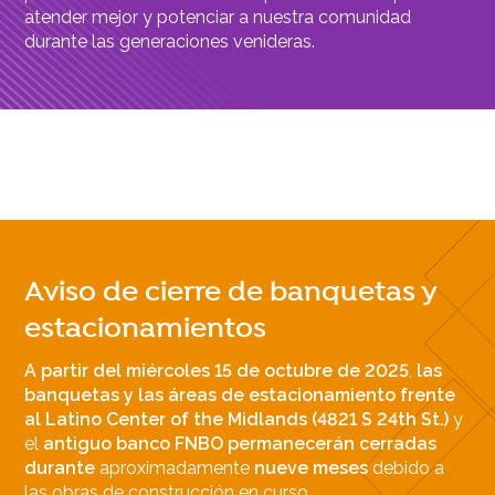
atender mejor y potenciar a nuestra comunidad
durante las generaciones venideras.
Aviso de cierre de banquetas y
estacionamientos
A partir del miércoles 15 de octubre de 2025
,
las
banquetas y las áreas de estacionamiento frente
al Latino Center of the Midlands (4821 S 24th St.)
y
el
antiguo banco FNBO
permanecerán cerradas
durante
aproximadamente
nueve meses
debido a
las obras de construcción en curso.