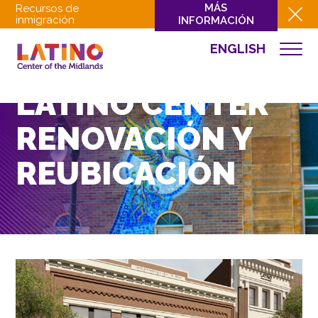
MÁS
Recursos de
inmigración
INFORMACIÓN
ENGLISH
QUIÉNES SOMOS
QUÉ HACEMOS
LATINO CENTER
CULTURA
RENOVACIÓN Y
INVOLUCRARSE
REUBICACIÓN
EVENTOS
NOTICIAS
RECURSOS
CONTACTO
DONAR