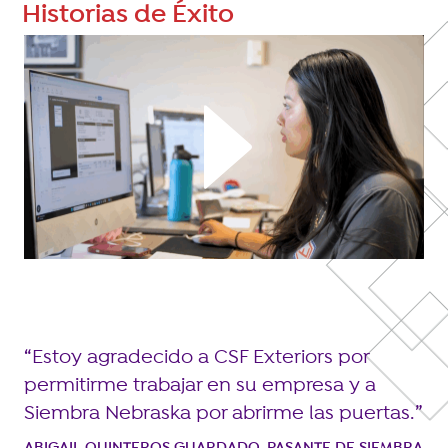
Historias de Éxito
e
L
n
h
í
h
cu
EL
CR
Estoy agradecido a CSF Exteriors por
ÉX
permitirme trabajar en su empresa y a
Siembra Nebraska por abrirme las puertas.