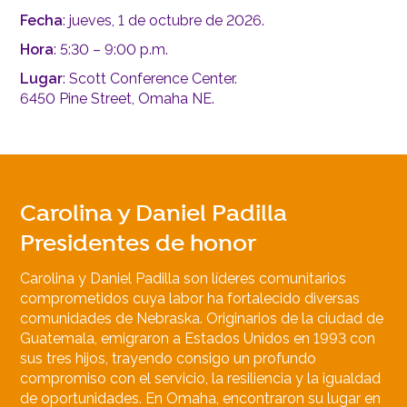
Fecha
: jueves, 1 de octubre de 2026.
Hora
: 5:30 – 9:00 p.m.
Lugar
: Scott Conference Center.
6450 Pine Street, Omaha NE.
Carolina y Daniel Padilla
Presidentes de honor
Carolina y Daniel Padilla son líderes comunitarios
comprometidos cuya labor ha fortalecido diversas
comunidades de Nebraska. Originarios de la ciudad de
Guatemala, emigraron a Estados Unidos en 1993 con
sus tres hijos, trayendo consigo un profundo
compromiso con el servicio, la resiliencia y la igualdad
de oportunidades. En Omaha, encontraron su lugar en