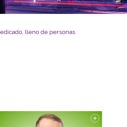
Reubicación
RECURSOS
braska
dedicado, lleno de personas
CONTACTO
DONAR