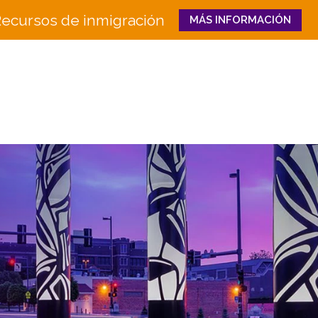
ecursos de inmigración
MÁS INFORMACIÓN
Close
QUIÉNES
QUÉ HACEMOS
SOMOS
Educación e Innovaci
Junta
en la Fuerza Laboral
Equipo
Senderos Hacia el Éxi
Historia
Bienestar Familiar y 
Socios
CULTURA