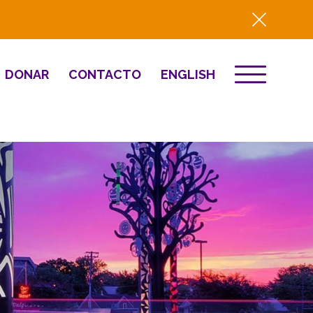
DONAR
CONTACTO
ENGLISH
EVENTOS
ón
Destino 2026
to
NOTICIAS
Comunitario
Prensa
Resumen del año
2025
Renovación y