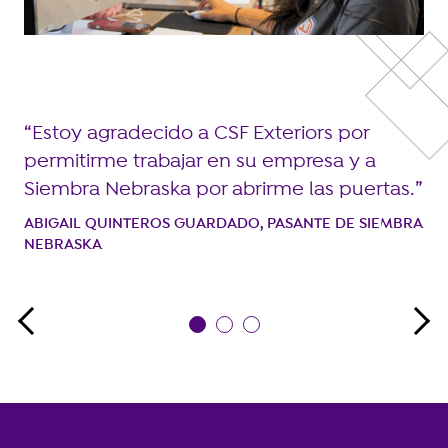
L
s
h
h
.
cu
CR
Estoy agradecido a CSF Exteriors por
ÉX
permitirme trabajar en su empresa y a
Siembra Nebraska por abrirme las puertas.
ABIGAIL QUINTEROS GUARDADO, PASANTE DE SIEMBRA
NEBRASKA