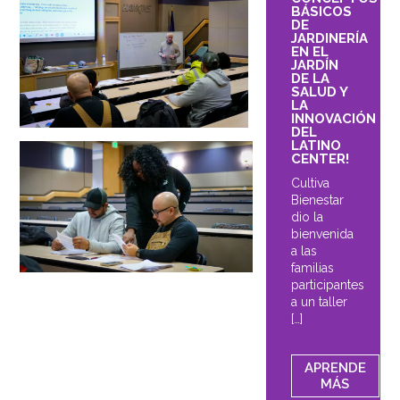
BÁSICOS
DE
JARDINERÍA
EN EL
JARDÍN
DE LA
SALUD Y
LA
INNOVACIÓN
DEL
LATINO
CENTER!
Cultiva
Bienestar
dio la
bienvenida
a las
familias
participantes
a un taller
[…]
APRENDE
MÁS