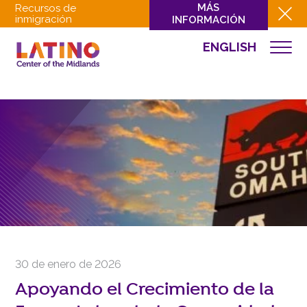
MÁS
Recursos de
inmigración
INFORMACIÓN
ENGLISH
NOTICIAS
QUIÉNES SOMOS
QUÉ HACEMOS
CULTURA
INVOLUCRARSE
EVENTOS
NOTICIAS
RECURSOS
CONTACTO
30 de enero de 2026
DONAR
Apoyando el Crecimiento de la