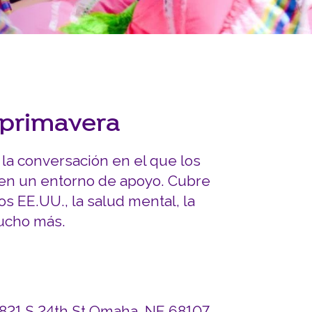
INVOLUCRARSE
Carreras y Pasantías
Pasantía Siembra Ne
 primavera
la conversación en el que los
 en un entorno de apoyo. Cubre
os EE.UU., la salud mental, la
mucho más.
4821 S 24th St Omaha, NE 68107