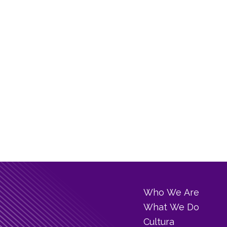
Who We Are
What We Do
Cultura