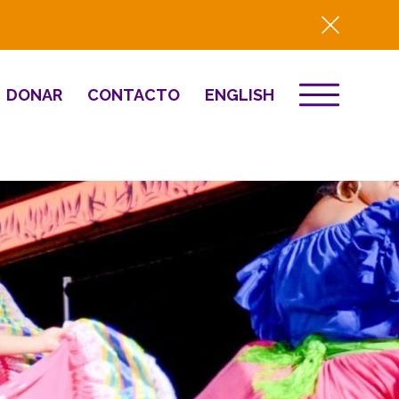
DONAR
CONTACTO
ENGLISH
EVENTOS
ón
Destino 2026
to
NOTICIAS
Comunitario
Prensa
Resumen del año
2025
Renovación y