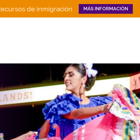
ecursos de inmigración
MÁS INFORMACIÓN
Close
QUIÉNES
QUÉ HACEMOS
SOMOS
Educación e Innovaci
Junta
en la Fuerza Laboral
Equipo
Senderos Hacia el Éxi
Historia
Bienestar Familiar y 
Socios
CULTURA