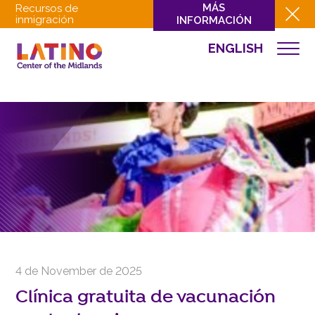
MÁS
Recursos de
inmigración
INFORMACIÓN
ENGLISH
EVENTOS
QUIÉNES SOMOS
QUÉ HACEMOS
CULTURA
INVOLUCRARSE
EVENTOS
NOTICIAS
RECURSOS
CONTACTO
4 de November de 2025
DONAR
Clínica gratuita de vacunación