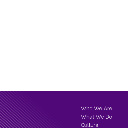
Who We Are
What We Do
Cultura