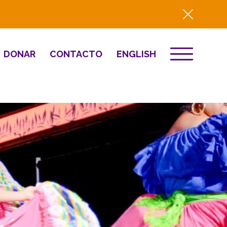
DONAR
CONTACTO
ENGLISH
EVENTOS
ón
Destino 2026
to
NOTICIAS
Comunitario
Prensa
Resumen del año
2025
Renovación y