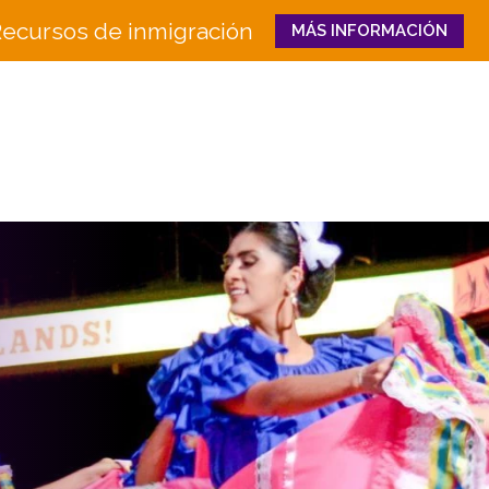
ecursos de inmigración
MÁS INFORMACIÓN
Close
QUIÉNES
QUÉ HACEMOS
SOMOS
Educación e Innovaci
Junta
en la Fuerza Laboral
Equipo
Senderos Hacia el Éxi
Historia
Bienestar Familiar y 
Socios
CULTURA