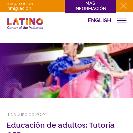
MÁS
Recursos de
inmigración
INFORMACIÓN
ENGLISH
EVENTOS
QUIÉNES SOMOS
QUÉ HACEMOS
CULTURA
INVOLUCRARSE
EVENTOS
NOTICIAS
RECURSOS
CONTACTO
4 de June de 2024
DONAR
Educación de adultos: Tutoría