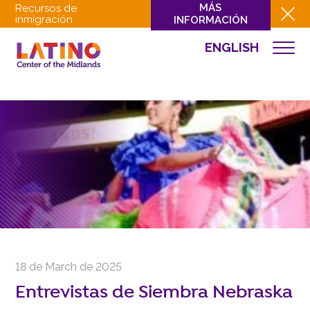
MÁS
Recursos de
inmigración
INFORMACIÓN
ENGLISH
EVENTOS
QUIÉNES SOMOS
QUÉ HACEMOS
CULTURA
INVOLUCRARSE
EVENTOS
NOTICIAS
RECURSOS
CONTACTO
18 de March de 2025
DONAR
Entrevistas de Siembra Nebraska