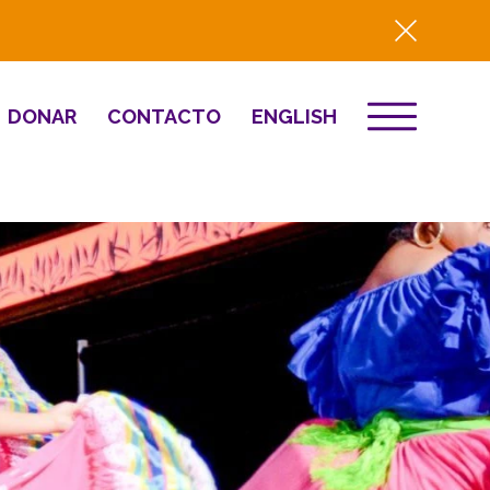
DONAR
CONTACTO
ENGLISH
EVENTOS
ón
Destino 2026
to
NOTICIAS
Comunitario
Prensa
Resumen del año
2025
Renovación y