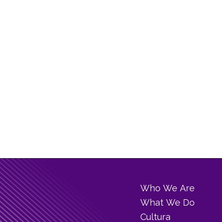
Who We Are
What We Do
Cultura