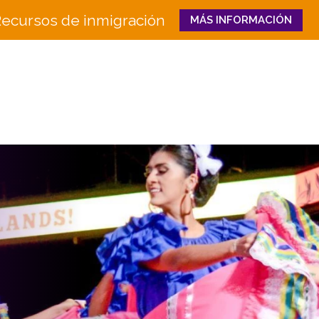
ecursos de inmigración
MÁS INFORMACIÓN
Close
QUIÉNES
QUÉ HACEMOS
SOMOS
Educación e Innovaci
Junta
en la Fuerza Laboral
Equipo
Senderos Hacia el Éxi
Historia
Bienestar Familiar y 
Socios
CULTURA