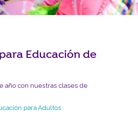
INVOLUCRARSE
Carreras y Pasantías
Pasantía Siembra Ne
l para Educación de
te año con nuestras clases de
ucación para Adultos