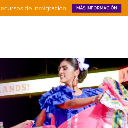
ecursos de inmigración
MÁS INFORMACIÓN
Close
QUIÉNES
QUÉ HACEMOS
SOMOS
Educación e Innovaci
Junta
en la Fuerza Laboral
Equipo
Senderos Hacia el Éxi
Historia
Bienestar Familiar y 
Socios
CULTURA