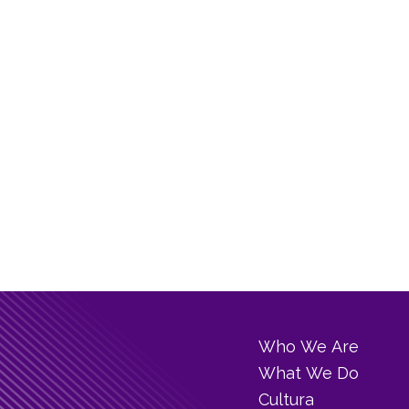
Who We Are
What We Do
Cultura