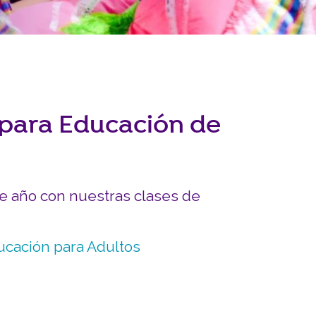
INVOLUCRARSE
Carreras y Pasantías
Pasantía Siembra Ne
l para Educación de
te año con nuestras clases de
ucación para Adultos