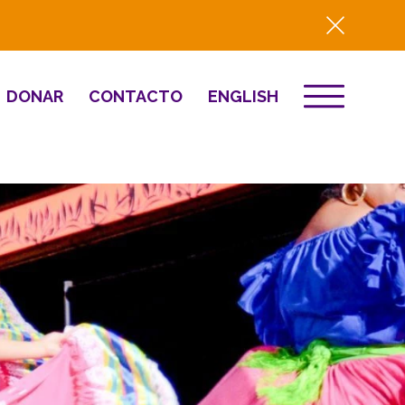
DONAR
CONTACTO
ENGLISH
EVENTOS
ón
Destino 2026
to
NOTICIAS
Comunitario
Prensa
Resumen del año
2025
Renovación y