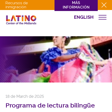
MÁS
Recursos de
inmigración
INFORMACIÓN
ENGLISH
EVENTOS
QUIÉNES SOMOS
QUÉ HACEMOS
CULTURA
INVOLUCRARSE
EVENTOS
NOTICIAS
RECURSOS
CONTACTO
18 de March de 2025
DONAR
Programa de lectura bilingüe