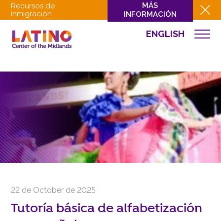
MÁS
Recursos de
inmigración
INFORMACIÓN
ENGLISH
EVENTOS
QUIÉNES SOMOS
QUÉ HACEMOS
CULTURA
INVOLUCRARSE
EVENTOS
NOTICIAS
RECURSOS
CONTACTO
22 de October de 2025
DONAR
Tutoría básica de alfabetización