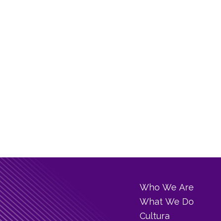
Who We Are
What We Do
Cultura