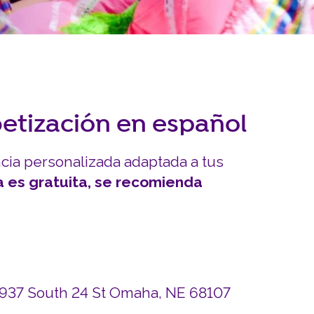
INVOLUCRARSE
Carreras y Pasantías
Pasantía Siembra Ne
betización en español
ncia personalizada adaptada a tus
a es gratuita, se recomienda
4937 South 24 St Omaha, NE 68107