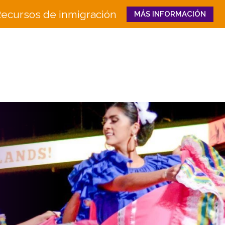
ecursos de inmigración
MÁS INFORMACIÓN
Close
QUIÉNES
QUÉ HACEMOS
SOMOS
Educación e Innovaci
Junta
en la Fuerza Laboral
Equipo
Senderos Hacia el Éxi
Historia
Bienestar Familiar y 
Socios
CULTURA