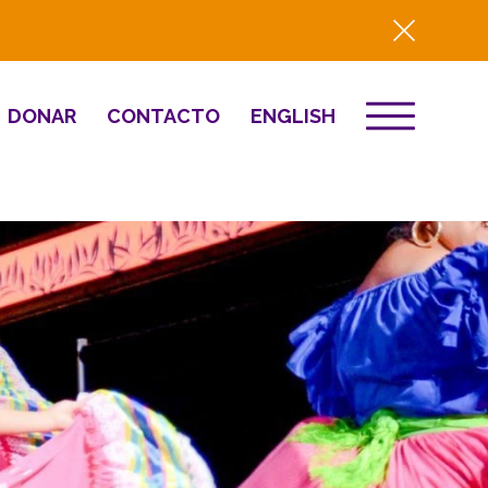
DONAR
CONTACTO
ENGLISH
EVENTOS
ón
Destino 2026
to
NOTICIAS
Comunitario
Prensa
Resumen del año
2025
Renovación y