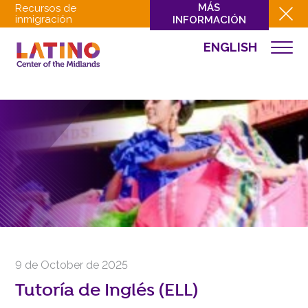
MÁS
Recursos de
inmigración
INFORMACIÓN
ENGLISH
EVENTOS
QUIÉNES SOMOS
QUÉ HACEMOS
CULTURA
INVOLUCRARSE
EVENTOS
NOTICIAS
RECURSOS
CONTACTO
9 de October de 2025
DONAR
Tutoría de Inglés (ELL)