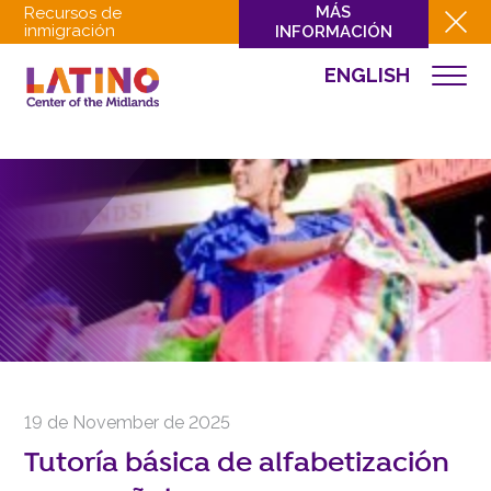
MÁS
Recursos de
inmigración
INFORMACIÓN
ENGLISH
EVENTOS
QUIÉNES SOMOS
QUÉ HACEMOS
CULTURA
INVOLUCRARSE
EVENTOS
NOTICIAS
RECURSOS
CONTACTO
19 de November de 2025
DONAR
Tutoría básica de alfabetización