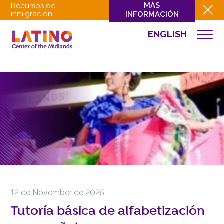
MÁS
Recursos de
inmigración
INFORMACIÓN
ENGLISH
EVENTOS
QUIÉNES SOMOS
QUÉ HACEMOS
CULTURA
INVOLUCRARSE
EVENTOS
NOTICIAS
RECURSOS
CONTACTO
12 de November de 2025
DONAR
Tutoría básica de alfabetización