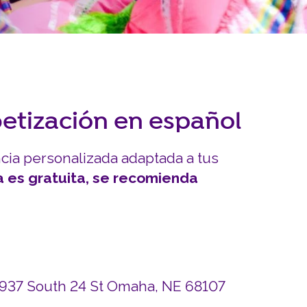
INVOLUCRARSE
Carreras y Pasantías
Pasantía Siembra Ne
betización en español
ncia personalizada adaptada a tus
a es gratuita, se recomienda
4937 South 24 St Omaha, NE 68107