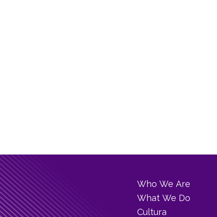
Who We Are
What We Do
Cultura