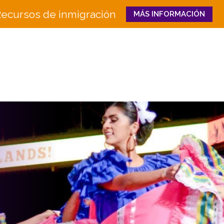
ecursos de inmigración
MÁS INFORMACIÓN
Close
QUIÉNES
QUÉ HACEMOS
SOMOS
Educación e Innovaci
Junta
en la Fuerza Laboral
Equipo
Senderos Hacia el Éxi
Historia
Bienestar Familiar y 
Socios
CULTURA