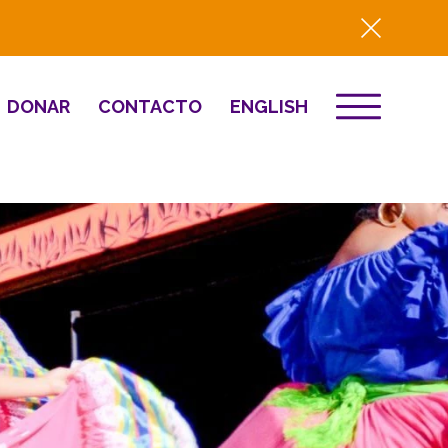
DONAR
CONTACTO
ENGLISH
EVENTOS
ón
Destino 2026
to
NOTICIAS
Comunitario
Prensa
Resumen del año
2025
Renovación y