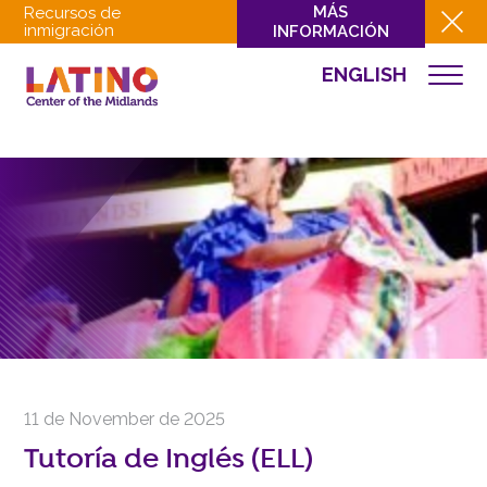
MÁS
Recursos de
inmigración
INFORMACIÓN
ENGLISH
EVENTOS
QUIÉNES SOMOS
QUÉ HACEMOS
CULTURA
INVOLUCRARSE
EVENTOS
NOTICIAS
RECURSOS
CONTACTO
11 de November de 2025
DONAR
Tutoría de Inglés (ELL)