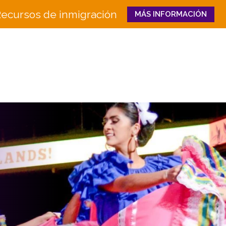
ecursos de inmigración
MÁS INFORMACIÓN
Close
QUIÉNES
QUÉ HACEMOS
SOMOS
Educación e Innovaci
Junta
en la Fuerza Laboral
Equipo
Senderos Hacia el Éxi
Historia
Bienestar Familiar y 
Socios
CULTURA