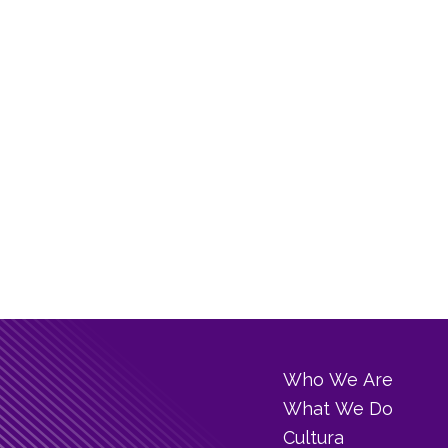
Who We Are
What We Do
Cultura