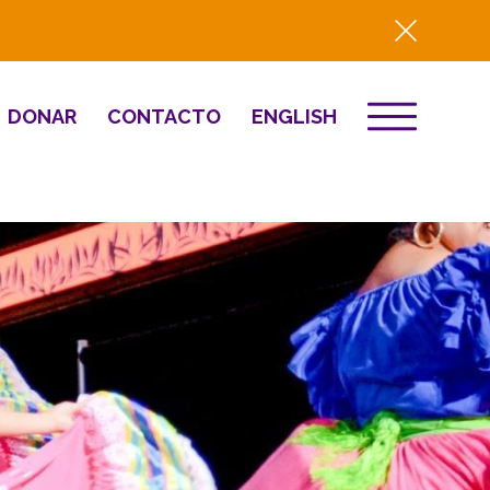
DONAR
CONTACTO
ENGLISH
EVENTOS
ón
Destino 2026
to
NOTICIAS
Comunitario
Prensa
Resumen del año
2025
Renovación y