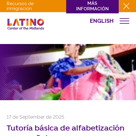
MÁS
Recursos de
inmigración
INFORMACIÓN
ENGLISH
EVENTOS
QUIÉNES SOMOS
QUÉ HACEMOS
CULTURA
INVOLUCRARSE
EVENTOS
NOTICIAS
RECURSOS
CONTACTO
17 de September de 2025
DONAR
Tutoría básica de alfabetización