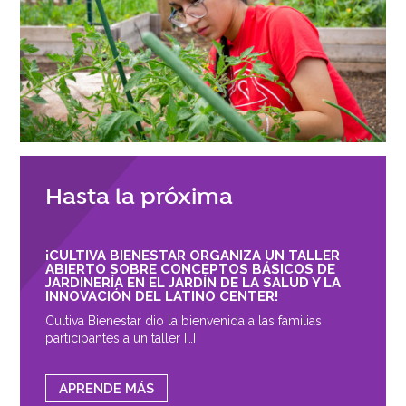
Hasta la próxima
¡CULTIVA BIENESTAR ORGANIZA UN TALLER
ABIERTO SOBRE CONCEPTOS BÁSICOS DE
JARDINERÍA EN EL JARDÍN DE LA SALUD Y LA
INNOVACIÓN DEL LATINO CENTER!
Cultiva Bienestar dio la bienvenida a las familias
participantes a un taller […]
APRENDE MÁS