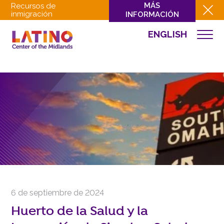
MÁS
Recursos de
inmigración
INFORMACIÓN
ENGLISH
NOTICIAS
QUIÉNES SOMOS
QUÉ HACEMOS
CULTURA
INVOLUCRARSE
EVENTOS
NOTICIAS
RECURSOS
CONTACTO
6 de septiembre de 2024
DONAR
Huerto de la Salud y la