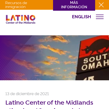
MÁS
Recursos de
inmigración
INFORMACIÓN
ENGLISH
NOTICIAS
QUIÉNES SOMOS
QUÉ HACEMOS
CULTURA
INVOLUCRARSE
EVENTOS
NOTICIAS
RECURSOS
CONTACTO
13 de diciembre de 2021
DONAR
Latino Center of the Midlands