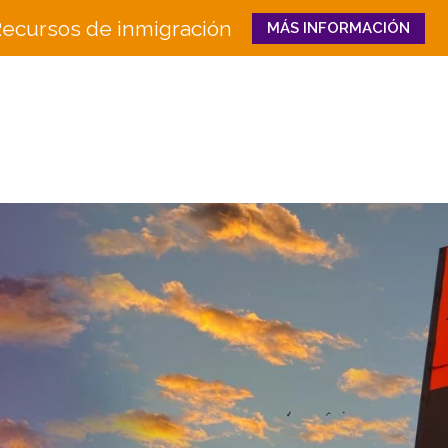
ecursos de inmigración
MÁS INFORMACIÓN
Close
QUIÉNES
QUÉ HACEMOS
SOMOS
Educación e Innovaci
Junta
en la Fuerza Laboral
Equipo
Senderos Hacia el Éxi
Historia
Bienestar Familiar y 
Socios
CULTURA