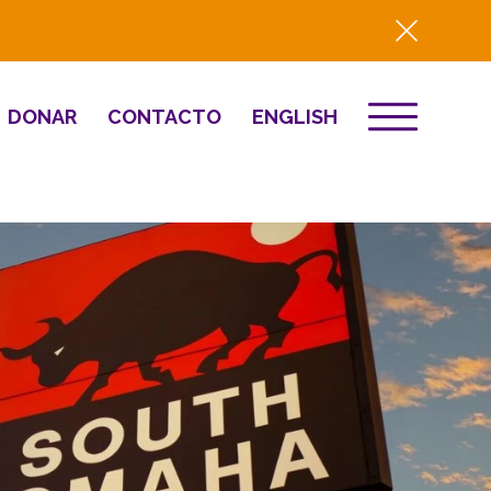
DONAR
CONTACTO
ENGLISH
EVENTOS
ón
Destino 2026
to
NOTICIAS
Comunitario
Prensa
Resumen del año
2025
Renovación y