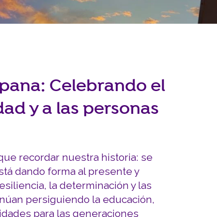
INVOLUCRARSE
Carreras y Pasantías
Pasantía Siembra Ne
spana: Celebrando el
ad y a las personas
ue recordar nuestra historia: se
stá dando forma al presente y
siliencia, la determinación y las
inúan persiguiendo la educación,
idades para las generaciones