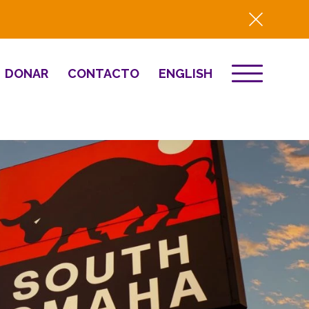
DONAR
CONTACTO
ENGLISH
EVENTOS
ón
Destino 2026
to
NOTICIAS
Comunitario
Prensa
Resumen del año
2025
Renovación y