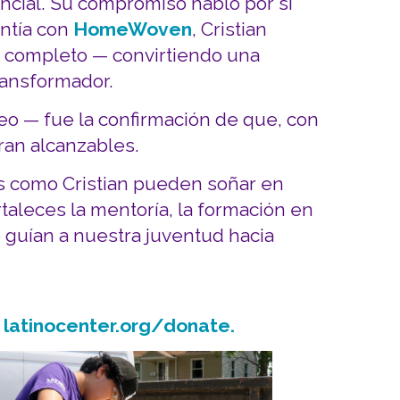
ncial. Su compromiso habló por sí
ntía con
HomeWoven
, Cristian
po completo — convirtiendo una
transformador.
leo — fue la confirmación de que, con
ran alcanzables.
es como Cristian pueden soñar en
taleces la mentoría, la formación en
e guían a nuestra juventud hacia
n
latinocenter.org/donate.