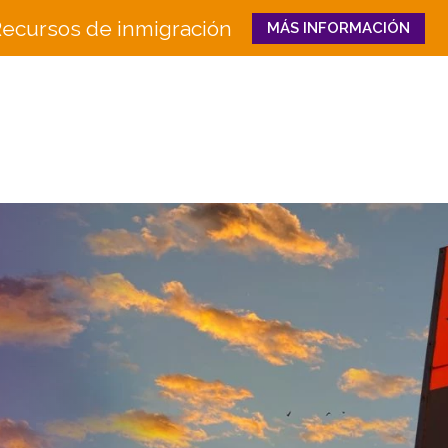
ecursos de inmigración
MÁS INFORMACIÓN
Close
QUIÉNES
QUÉ HACEMOS
SOMOS
Educación e Innovaci
Junta
en la Fuerza Laboral
Equipo
Senderos Hacia el Éxi
Historia
Bienestar Familiar y 
Socios
CULTURA