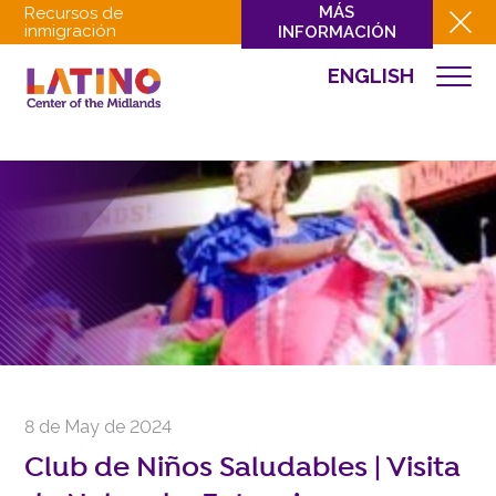
MÁS
Recursos de
inmigración
INFORMACIÓN
ENGLISH
EVENTOS
QUIÉNES SOMOS
QUÉ HACEMOS
CULTURA
INVOLUCRARSE
EVENTOS
NOTICIAS
RECURSOS
CONTACTO
8 de May de 2024
DONAR
Club de Niños Saludables | Visita