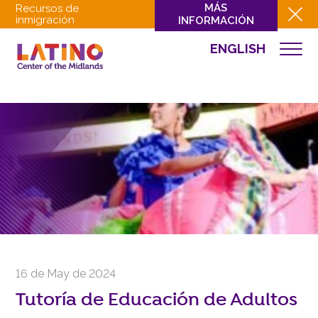
MÁS
Recursos de
inmigración
INFORMACIÓN
ENGLISH
EVENTOS
QUIÉNES SOMOS
QUÉ HACEMOS
CULTURA
INVOLUCRARSE
EVENTOS
NOTICIAS
RECURSOS
CONTACTO
16 de May de 2024
DONAR
Tutoría de Educación de Adultos